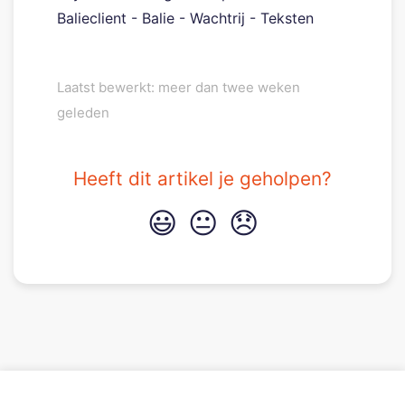
Balieclient - Balie - Wachtrij - Teksten
Laatst bewerkt: meer dan twee weken
geleden
Heeft dit artikel je geholpen?
😃
😐
😞