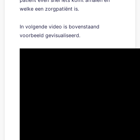
welke een zorgpatiënt is.
In volgende video is bovenstaand
voorbeeld gevisualiseerd.