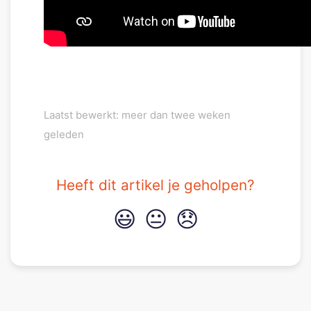
Laatst bewerkt: meer dan twee weken
geleden
Heeft dit artikel je geholpen?
😃
😐
😞